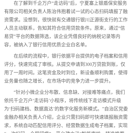
在了解到千企万户“走访码”后，宁夏塞上银盾保安服务
有限公司相关负责人陈治伟抱着试一试的心态扫码填报了融
资需求。没想到，很快就有交通银行银川正源街支行的工作
人员主动联系，告知其符合信用贷款条件。原来，通过“信
易贷”平台的数据筛选，该企业凭借良好的纳税记录等内
容，被纳入了银行信用优质企业白名单。
在后续的流程中，银行依据平台提供的电子档案和信用
评分，快速完成了审核。从提交申请到300万贷款到账，仅
用了一周时间。这笔资金及时到位，新设备顺利购置，使得
业务量也随之增长，在市场中的竞争力进一步提升。
“针对小微企业分布散、信息缺、对接难等痛点，我们
依托千企万户‘走访码’小程序，将传统线下走访模式升级
为‘扫码建档、数据直达’的数字化服务新模式。”自治区党委
金融办相关负责人介绍，企业只需扫码即可快速填报融资需
求，系统自动匹配信用评分、经营数据生成电子档案，实现