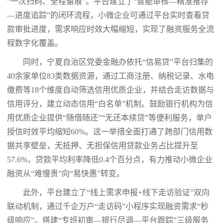
“一次扫码、全程留痕”。平台建立了“智能审核—精准推荐
—进度追踪”的闭环流程，小微企业可通过平台实时查看贷
款审批进度，需求响应时效大幅缩短，实现了融资服务全流
程数字化覆盖。
同时，宁夏自治区党委金融办依托“信易贷”平台归集的
40余家单位83类数据资源，通过工商注册、纳税记录、水电
缴费等18个维度自动筛选信用优质企业，并结合走访数据与
信用评分，建立动态信用“白名单”机制。鼓励银行机构为信
用优质企业提供“随借随还”“无还本续贷”等便利服务，单户
授信时效平均缩短60%。这一举措全面打通了跨部门信用数
据共享壁垒，无抵押、无担保信用贷款业务占比提升至
57.6%，贷款平均利率降低0.4个百分点，有力推动小微企业
融资从“难慢贵”向“易快惠”转变。
此外，平台建立了“线上需求申报+线下走访验证”双向
联动机制，通过千企万户“走访码”小程序实现融资需求“秒
级响应”。搭建“专班初审—银行尽调—平台跟踪”三级服务