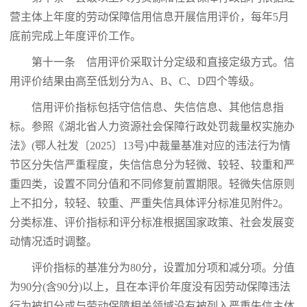
营主体上年度的劳动保障信用信息开展信用评价，每年5月
底前完成上年度评价工作。
第十一条 信用评价采取计分定级和直接定级方式。信
用评价结果由高至低划分为A、B、C、D四个等级。
信用评价指标包括守信信息、失信信息、其他信息指
标。参照《湖北省人力资源社会保障行政处罚裁量权实施办
法》(鄂人社发〔2025〕13号)中裁量基准对应的违法行为情
节区分失信严重程度，失信信息分为轻微、较轻、较重和严
重四类，设置不同分值和不同修复前置期限。轻微失信原则
上不扣分，较轻、较重、严重失信具体评分标准见附件2。
分类标准、评价指标和评分标准根据国家政策、社会发展变
动情况适时调整。
评价指标的基准分为80分，设置加分项和减分项。分值
为90分(含90分)以上，且在本评价年度没有因劳动保障违法
行为被扣分或与劳动保障相关领域没有被列入严重失信主体