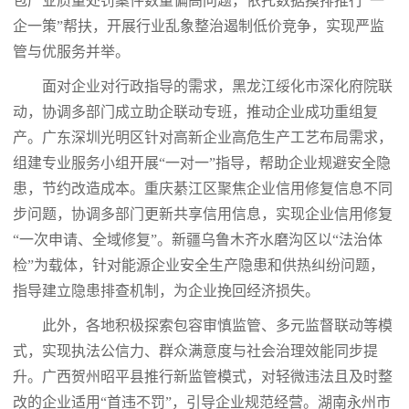
包产业质量处罚案件数量偏高问题，依托数据摸排推行“一
企一策”帮扶，开展行业乱象整治遏制低价竞争，实现严监
管与优服务并举。
面对企业对行政指导的需求，黑龙江绥化市深化府院联
动，协调多部门成立助企联动专班，推动企业成功重组复
产。广东深圳光明区针对高新企业高危生产工艺布局需求，
组建专业服务小组开展“一对一”指导，帮助企业规避安全隐
患，节约改造成本。重庆綦江区聚焦企业信用修复信息不同
步问题，协调多部门更新共享信用信息，实现企业信用修复
“一次申请、全域修复”。新疆乌鲁木齐水磨沟区以“法治体
检”为载体，针对能源企业安全生产隐患和供热纠纷问题，
指导建立隐患排查机制，为企业挽回经济损失。
此外，各地积极探索包容审慎监管、多元监督联动等模
式，实现执法公信力、群众满意度与社会治理效能同步提
升。广西贺州昭平县推行新监管模式，对轻微违法且及时整
改的企业适用“首违不罚”，引导企业规范经营。湖南永州市