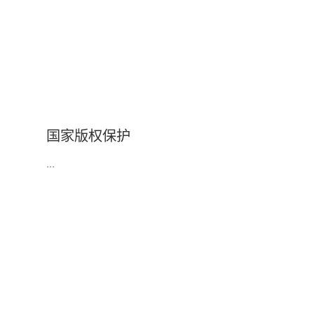
国家版权保护
...
“服务企业资质等级证书”为自主产权，受中国人民