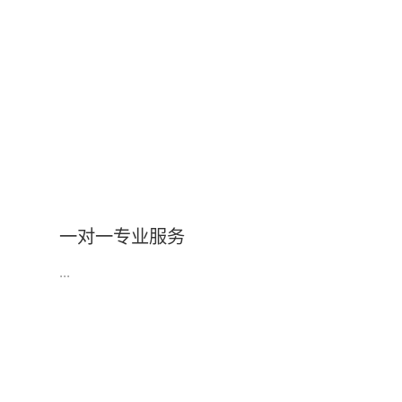
一对一专业服务
...
专业领域顾问4年以上资质申报服务经验，办理进度