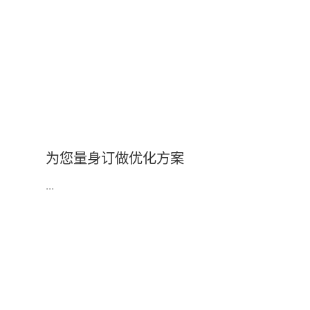
为您量身订做优化方案
...
涵盖企业初创期、成长期、成熟期，满足各类不同