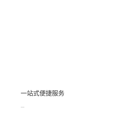
一站式便捷服务
...
所有项目均可签署合作协议，提供公平、公正、权