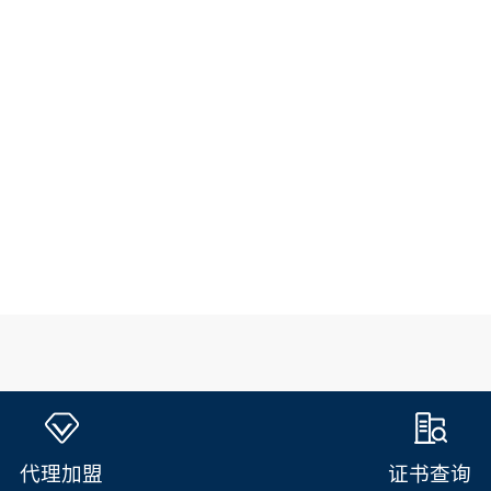
是全国虫害防制协业指定服务供应商，可助力PCO
代理加盟
证书查询