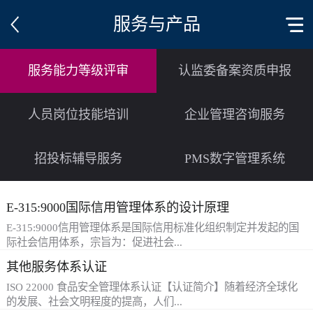
服务与产品
服务能力等级评审
认监委备案资质申报
人员岗位技能培训
企业管理咨询服务
招投标辅导服务
PMS数字管理系统
E-315:9000国际信用管理体系的设计原理
E-315:9000信用管理体系是国际信用标准化组织制定并发起的国
际社会信用体系，宗旨为：促进社会...
其他服务体系认证
诚信、降低经济交易成本。该体系以其严格、科学的规则和公
ISO 22000 食品安全管理体系认证【认证简介】随着经济全球化
开、公正、公平的运作方式，已成为国际上公认的诚信单位的标
的发展、社会文明程度的提高，人们...