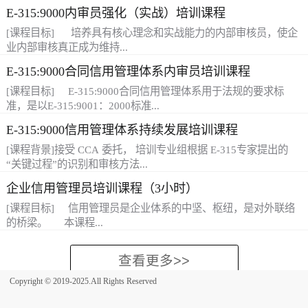
准。该体系中关于公开投诉权与曝光权的约定被经济学家和法学
E-315:9000内审员强化（实战）培训课程
家们誉为：“新时代正在走向光荣的创新”。 下面，我们论述一
下E-315:9000国际信用管理体系的设计原理。 设计原理
越来越关注食品的安全问题；要求生产、操作和供应食品的组
[课程目标] 培养具有核心理念和实战能力的内部审核员，使企
一： 每个单位都希望和诚信的单位打交道。无论自己是否诚实
织，证明自己有能力控制食品安全危害和那些影响食品安全的因
业内部审核真正成为维持...
守信，但都愿意与诚信的单位打交道。自己成为诚信的单位或者
素。顾客的期望、社会的责任，使食品生产、操作和供应的组织
E-315:9000合同信用管理体系内审员培训课程
寻找诚信的单位打交道是很多企业成功的原因，也是很多企业成
逐渐认识到，应当有标准来指导操作、保障、评价食品安全管
为百年企业的原因。 设计原理二： 诚信是保证一个单位
理，这种对标准的呼唤，促使ISO22000食品安全管理体系要求标
体系的重要管理过程，成为保持体系有效性的重要手段，成为持
[课程目标] E-315:9000合同信用管理体系用于法规的要求标
长久不衰的必要条件。在特定情况下，不诚信的单位也可能失信
准的产生。 ISO22000是在食品部门专家的参与下开发的，它在一
续改进和提升企业经营业绩的重要工具。 [培训对象] 获证企业
准，是以E-315:9001：2000标准...
获利，也可能会因为其他原因而兴盛，但最终会因为不诚信而失
个单一的文件中融合了危害分析与关键控制点的原则，包含了全
的内审员及体系运行骨干 申请注册企业内审核员及体系运行骨
E-315:9000信用管理体系持续发展培训课程
败并迅速垮掉。 设计原理三： 单位的财务报表、证明资料、
球各类食品零售商关键标准的要求。【适用范围】 ISO22000的
干 体系运行的部门负责人 [课程内容及设置] 1、本课程将结
记者的报道等都是可以造假的，但是，在存在便利、通畅、科学
使用范围覆盖了食品链全过程，即种植、养殖、初级加工、生产
合E-315:9001、审核实践指南（APG），探讨内审员如何针对企
为基础，应用于合同信用评定专用的独立标准，强调满足合同法
[课程背景]接受 CCA 委托， 培训专业组根据 E-315专家提出的
的投诉渠道的情况下，单位无法掩盖、歪曲其利益关系人的投诉
制造、分销、零售，一直到消费者使用，其中也包括餐饮。另
业的实际情况和目前内部审核存在的普遍问题进行内部审核的策
规要求。 本课程将透彻的讲解合同信用认证要求，使学员全面
“关键过程”的识别和审核方法...
信息。 在监管制度科学有效的美国仍然出现了“安然”和“世界
外，与食品生产密切相关的行业也可以采用这个标准建立食品安
划，确定内审的时机，编制年度内审计划和项目内审计划，以提
掌握有关E-315:9001：2000的相关要求，有效的进行体系内审工
企业信用管理员培训课程（3小时）
通信公司”事件，在中国，企业的财务报表、记者采访报道的真实
全管理体系，如配料、食品添加剂、食品设备、食品包装材料、
高企业内部审核有效性。 2、本课程将结合E-315:9001、审核
作。提高企业合同信用管理水平，增强国际竞争力，促进企业合
性普遍受到质疑，可以这样说：无论监管制度多么科学和严密，
食品清洁服务、清洁剂、贮藏、运输、杀虫剂、兽药等。【认证
实践指南（APG），探讨如何评审企业的信用管理体系文件的符
同信用规范化管理。 [培训对象] 合同信用管理人员、内审
，借鉴国外权威认证机构的先进审核理念和方法，结合在近万家
[课程目标] 信用管理员是企业体系的中坚、枢纽，是对外联络
都存在财务报表虚假、记者不客观报道的可能性，特别是在一些
内容】1、互动沟通 沟通是确保在整个食品链的每个步骤所有相
合性，并对文件适宜性做出评价，提升文件在企业信用管理体系
员 [课程内容] E-315:9000标准要求及理解；合同信用风险管理
企业中实施E-315:9000 信用管理体系认证审核的丰富经验，开发
的桥梁。 本课程...
发展中国家，在根本没有科学、严密的监管制度的情况下，财务
关的食品安全危害得到确认和控制所必须的。包括食品链中上游
实中的有效性和增值作用。 3、本课程将指导内审人员根据组
基础知识、我国合同信用相关法律、法规；合同信用管理体系的
了 E-315:9000 信用管理体系质量管理体系持续发展培训精品课
数据的虚假、记者不客观的报道使其对信用评价几乎失去了实质
和下游组织的沟通。 2、系统管理 最有效的食品安全体系是在
织信用管理体系文件、E-315:9001标准，编制检查表并实施现场
策划与建立。 [证 书] 通过该课程的培训并考试合格后，可获得
程。[课程目标]该课程旨在帮助信用认证机构解决在E-315:9000
意义。世界上知名信用评级机构对中国的上市公司不敢发布信用
架构化的管理体系框架内建立、运作和改进的。 3.危害控制ISO
审核训练，提升内审员审核技巧和分析判断能力，提高内审员对
CCA颁发的培训合格证书。
信用管理体系审核实施中遇到的难点问题，提高审核员按照“过程
针对已经建立体系并已注册企业的信用管理员，旨在为信用管理
评价报告，因为他们担心没有真实可靠的财务信息，其原本权威
22000动态地将HACCP的原则及其应用与前期要求整合了起来，
复杂审核环境的应对能力。 4、本课程将在编制不符合项报告
方法”策划和审核质量管理体系的能力，增强审核员提供“增值的
员提供保持、改进体系，充分应用体系的内涵改善并提高企业业
Copyright © 2019-2025.All Rights Reserved
的指数与数学模型在中国会被最终的实际情况而否定。 但是，
用危害分析来确定要采取的策略以确保食品安全危害通过HACCP
基础上，指导内审员对不符合项进行原因分析；如何制订适宜的
认证服务”的意识和能力，以保证和改进E-315:9000认证审核的质
绩的有效地工作方法，并增强信用管理员开展工作的技巧和效
在存在便利、通畅、科学的投诉渠道情况下...
和前期要求联合控制。 【认证材料】 1、营业执照、组织机构代
纠正措施；并对纠正措施实施的有效性进行探讨；以及如何对不