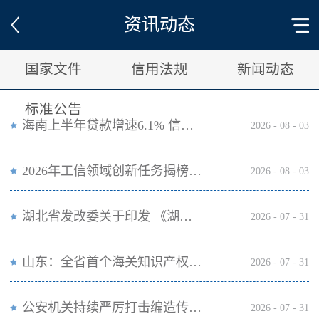
资讯动态
国家文件
信用法规
新闻动态
标准公告
海南上半年贷款增速6.1% 信贷总量保持合理平稳增长
2026
-
08
-
03
2026年工信领域创新任务揭榜挂帅工作启动
2026
-
08
-
03
湖北省发改委关于印发 《湖北省公共信用信息目录（2026年版）》的通知
2026
-
07
-
31
山东：全省首个海关知识产权技术调查官制度落地济南自贸片区
2026
-
07
-
31
公安机关持续严厉打击编造传播涉汛涉灾网络谣言
2026
-
07
-
31