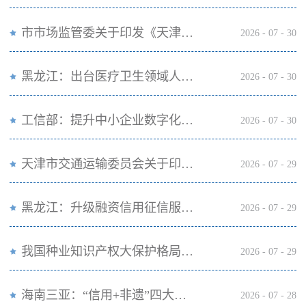
市市场监管委关于印发《天津市连锁企业食品经营许可“先证后核”信用承诺审批实施办法》的通知
2026
-
07
-
30
黑龙江：出台医疗卫生领域人工智能应用工作实施方案
2026
-
07
-
30
工信部：提升中小企业数字化转型服务供给
2026
-
07
-
30
天津市交通运输委员会关于印发天津市机动车驾驶员培训机构及教练员综合信用评价管理办法的通知
2026
-
07
-
29
黑龙江：升级融资信用征信服务平台，打通中小微企业融资快车道
2026
-
07
-
29
我国种业知识产权大保护格局基本形成
2026
-
07
-
29
海南三亚：“信用+非遗”四大应用场景落地
2026
-
07
-
28