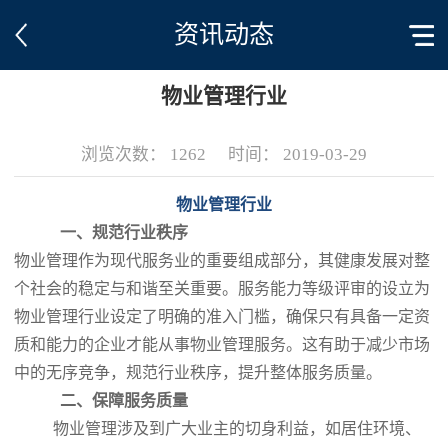
资讯动态
物业管理行业
浏览次数：
1262
时间：
2019-03-29
物业管理行业
一、规范行业秩序
物业管理作为现代服务业的重要组成部分，其健康发展对整
个社会的稳定
与和谐至关重要。服务能力等级评审的
设立为
物业管理行业设定了明确的准入门槛，确保只有具备一定资
质和能力的企业才能从事物业管理服务。这有助于减少市场
中的无序竞争，规范行业秩序，提升整体服务质量。
二、保障服务质量
物业管理涉及到广大业主的切身利益，如居住环境、