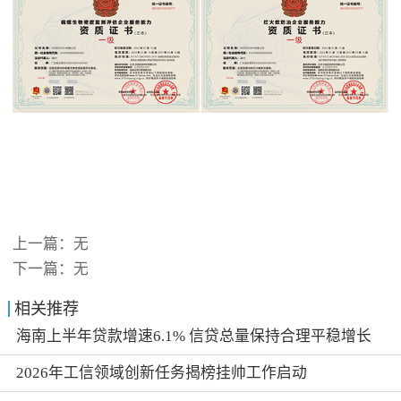
上一篇：无
下一篇：无
相关推荐
海南上半年贷款增速6.1% 信贷总量保持合理平稳增长
2026年工信领域创新任务揭榜挂帅工作启动